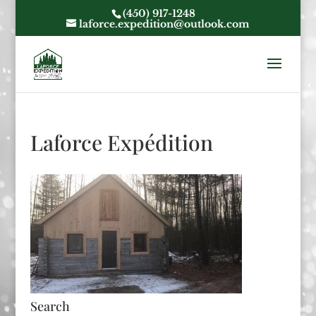
(450) 917-1248
laforce.expedition@outlook.com
Laforce Expédition
Search