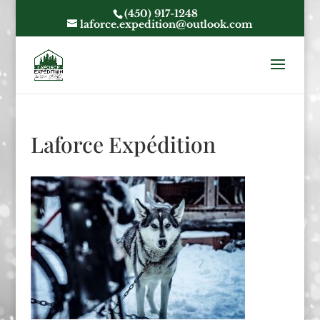
(450) 917-1248
laforce.expedition@outlook.com
Laforce Expédition